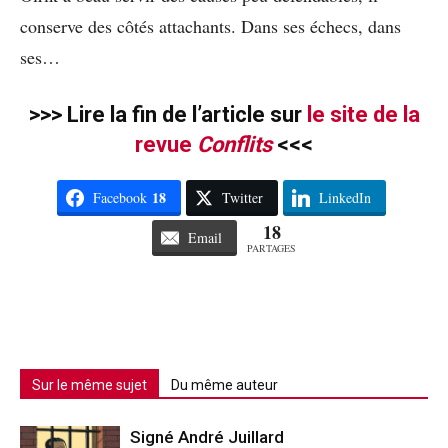
conserve des côtés attachants. Dans ses échecs, dans
ses…
>>> Lire la fin de l’article sur
le site de la
revue
Conflits
<<<
18
Facebook
Twitter
LinkedIn
18
Email
PARTAGES
Sur le même sujet
Du même auteur
Signé André Juillard