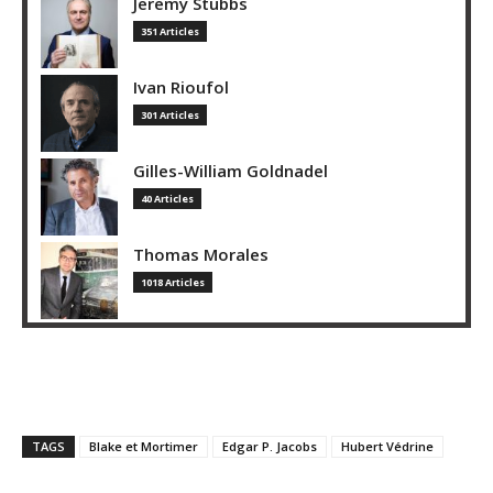
Jeremy Stubbs
351 Articles
Ivan Rioufol
301 Articles
Gilles-William Goldnadel
40 Articles
Thomas Morales
1018 Articles
TAGS
Blake et Mortimer
Edgar P. Jacobs
Hubert Védrine