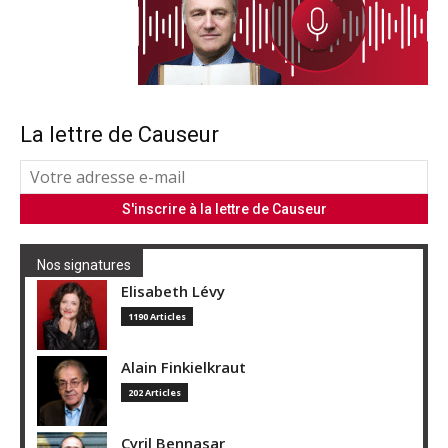
La lettre de Causeur
Nos signatures
Elisabeth Lévy
1190 Articles
Alain Finkielkraut
202 Articles
Cyril Bennasar