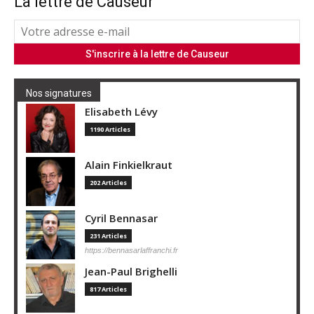
La lettre de Causeur
Nos signatures
Elisabeth Lévy
1190 Articles
Alain Finkielkraut
202 Articles
Cyril Bennasar
231 Articles
https://bennasarlaffranchi.fr
Jean-Paul Brighelli
817 Articles