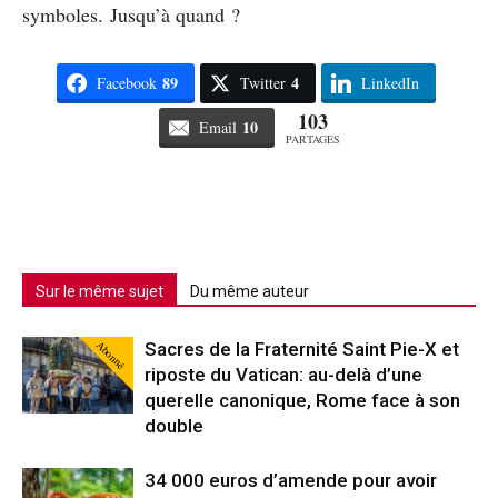
symboles. Jusqu’à quand ?
89
4
Facebook
Twitter
LinkedIn
103
10
Email
PARTAGES
Sur le même sujet
Du même auteur
Abonné
Sacres de la Fraternité Saint Pie-X et
riposte du Vatican: au-delà d’une
querelle canonique, Rome face à son
double
34 000 euros d’amende pour avoir