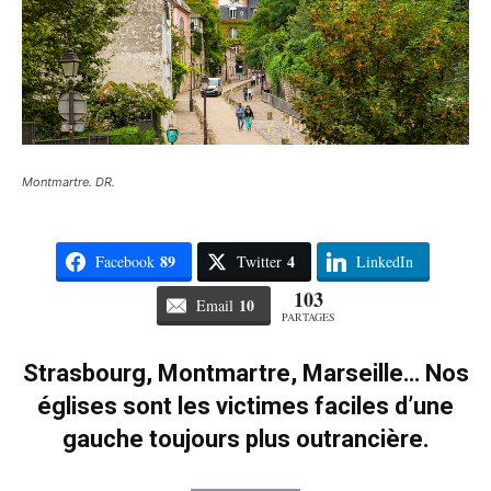
Montmartre. DR.
89
4
Facebook
Twitter
LinkedIn
103
10
Email
PARTAGES
Strasbourg, Montmartre, Marseille… Nos
églises sont les victimes faciles d’une
gauche toujours plus outrancière.