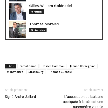
Gilles-William Goldnadel
40 Articles
Thomas Morales
1018 Articles
TAGS
catholicisme
Hassen Hammou
Jeanne Barseghian
Montmartre
Strasbourg
Thomas Guénolé
Article précédent
Article suivant
Signé André Juillard
L’accusation de barbarie
appliquée à Israël est une
surenchère verbale