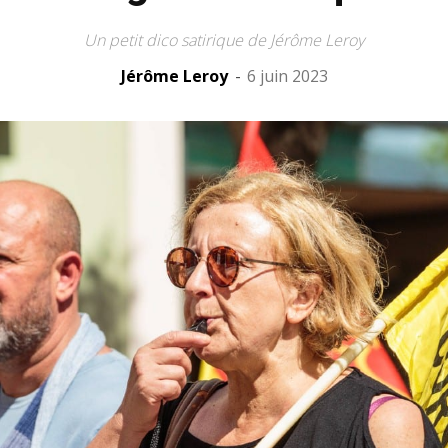
Un petit dico satirique de Jérôme Leroy
Jérôme Leroy
-
6 juin 2023