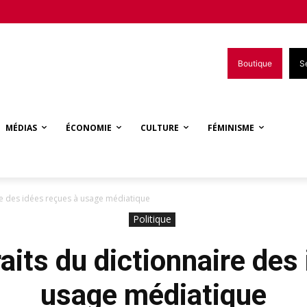
Boutique
S
MÉDIAS
ÉCONOMIE
CULTURE
FÉMINISME
ire des idées reçues à usage médiatique
Politique
raits du dictionnaire des
usage médiatique