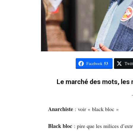
53
Facebook
Twit
Le marché des mots, les 
Anarchiste
: voir « black bloc »
Black bloc
: pire que les milices d’ext