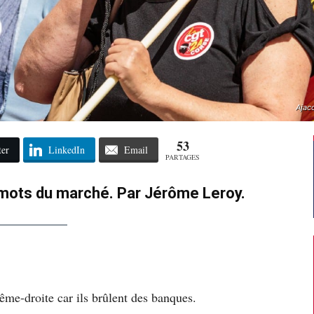
Ajac
53
ter
LinkedIn
Email
PARTAGES
mots du marché. Par Jérôme Leroy.
rême-droite car ils brûlent des banques.