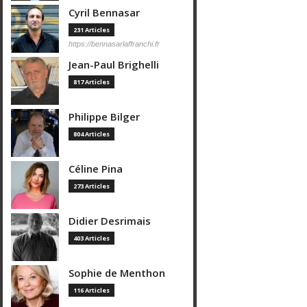
Cyril Bennasar
231 Articles
https://bennasarlaffranchi.fr
Jean-Paul Brighelli
817 Articles
Philippe Bilger
804 Articles
Céline Pina
273 Articles
Didier Desrimais
403 Articles
Sophie de Menthon
116 Articles