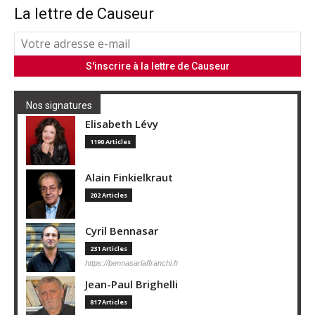
La lettre de Causeur
Nos signatures
Elisabeth Lévy
1190 Articles
Alain Finkielkraut
202 Articles
Cyril Bennasar
231 Articles
https://bennasarlaffranchi.fr
Jean-Paul Brighelli
817 Articles