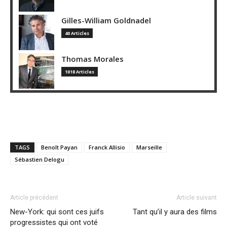
Gilles-William Goldnadel
40 Articles
Thomas Morales
1018 Articles
TAGS
Benoît Payan
Franck Allisio
Marseille
Sébastien Delogu
Article précédent
Article suivant
New-York: qui sont ces juifs
Tant qu’il y aura des films
progressistes qui ont voté