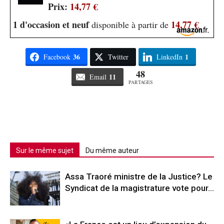
Prix:
14,77 €
1 d'occasion et neuf
14,77 €
disponible à partir de
36
1
Facebook
Twitter
LinkedIn
48
11
Email
PARTAGES
Sur le même sujet
Du même auteur
Assa Traoré ministre de la Justice? Le
Syndicat de la magistrature vote pour…