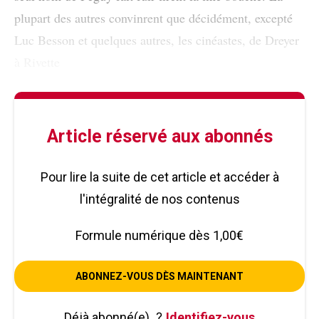
plupart des autres convinrent que décidément, excepté
Luc Besson et quelques autres, les cinéastes, de Dreyer
à Rivette
Article réservé aux abonnés
Pour lire la suite de cet article et accéder à
l'intégralité de nos contenus
Formule numérique dès 1,00€
ABONNEZ-VOUS DÈS MAINTENANT
Déjà abonné(e)
?
Identifiez-vous