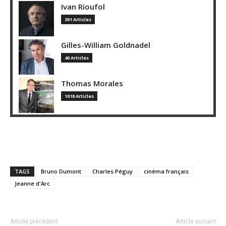
Ivan Rioufol
301 Articles
Gilles-William Goldnadel
40 Articles
Thomas Morales
1018 Articles
TAGS
Bruno Dumont
Charles Péguy
cinéma français
Jeanne d'Arc
Article précédent
Article suivant