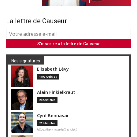
La lettre de Causeur
Nos signatures
Elisabeth Lévy
1190 Articles
Alain Finkielkraut
202 Articles
Cyril Bennasar
231 Articles
https://bennasarlaffranchi.fr