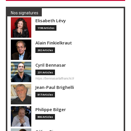
Nos signatures
Elisabeth Lévy
1190 Articles
Alain Finkielkraut
202 Articles
Cyril Bennasar
231 Articles
https://bennasarlaffranchi.fr
Jean-Paul Brighelli
817 Articles
Philippe Bilger
806 Articles