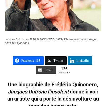
Jacques Dutronc en 1996 © SANCHEZ OLIVIER/SIPA Numéro de reportage :
00285843_000004
135
Facebook
Twitter
LinkedIn
135
Email
PARTAGES
Une biographie de Frédéric Quinonero,
Jacques Dutronc l’insolent
donne à voir
un artiste qui a porté la désinvolture au
rang des beaux-arts.