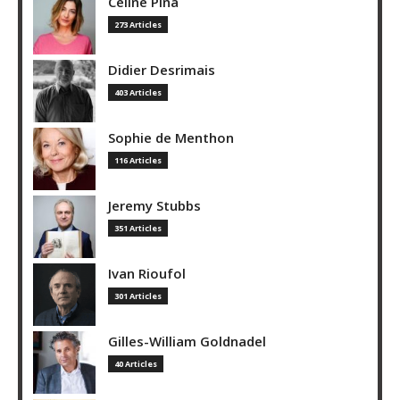
Céline Pina
273 Articles
Didier Desrimais
403 Articles
Sophie de Menthon
116 Articles
Jeremy Stubbs
351 Articles
Ivan Rioufol
301 Articles
Gilles-William Goldnadel
40 Articles