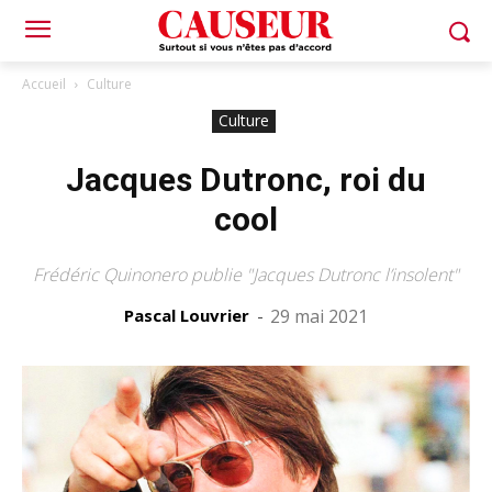
Accueil
Culture
Culture
Jacques Dutronc, roi du
cool
Frédéric Quinonero publie "Jacques Dutronc l’insolent"
Pascal Louvrier
-
29 mai 2021