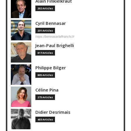
Alain Finkielkraut
202 Articles
Cyril Bennasar
231 Articles
https://bennasarlaffranchi.fr
Jean-Paul Brighelli
817 Articles
Philippe Bilger
805 Articles
Céline Pina
273 Articles
Didier Desrimais
403 Articles