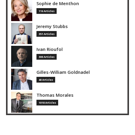
Sophie de Menthon
116 Articles
Jeremy Stubbs
351 Articles
Ivan Rioufol
300 Articles
Gilles-William Goldnadel
40 Articles
Thomas Morales
1018 Articles