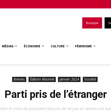
Boutique
S
MÉDIAS
ÉCONOMIE
CULTURE
FÉMINISME
Brèves
Édition Abonné
Janvier 2024
Société
Parti pris de l’étranger
-être le choix du président Macron de ne pas se rendre à la man