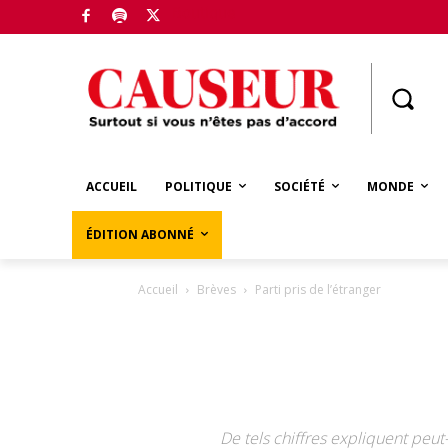
Boutique
ACCUEIL
POLITIQUE
SOCIÉTÉ
MONDE
ÉDITION ABONNÉ
Accueil
Brèves
Parti pris de l’étranger
De tels chiffres expliquent peut