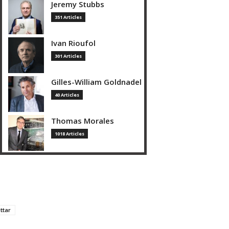
Jeremy Stubbs
351 Articles
Ivan Rioufol
301 Articles
Gilles-William Goldnadel
40 Articles
Thomas Morales
1018 Articles
ttar