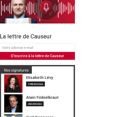
La lettre de Causeur
Nos signatures
Elisabeth Lévy
1190 Articles
Alain Finkielkraut
202 Articles