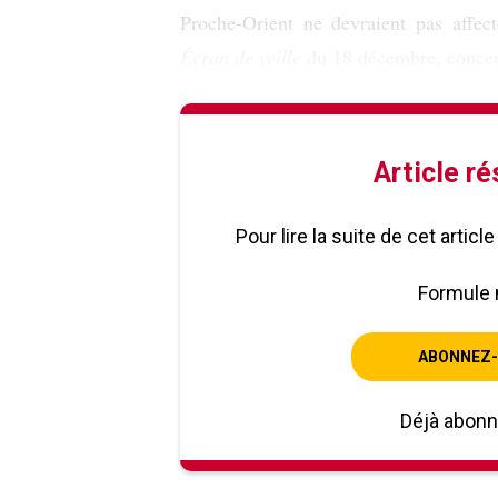
Proche-Orient ne devraient pas affect
Écran de veille
du 18 décembre, concer
Article r
Pour lire la suite de cet artic
Formule 
ABONNEZ-
Déjà abon