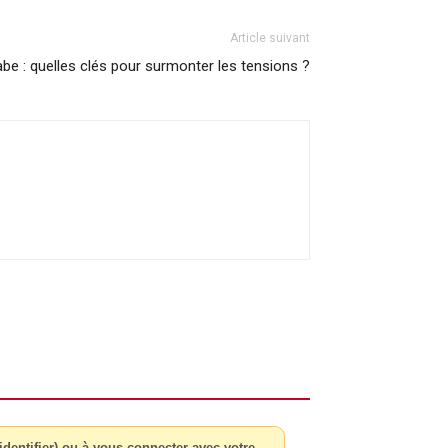
Article suivant
e : quelles clés pour surmonter les tensions ?
dentifier) ou à vous connecter avec votre