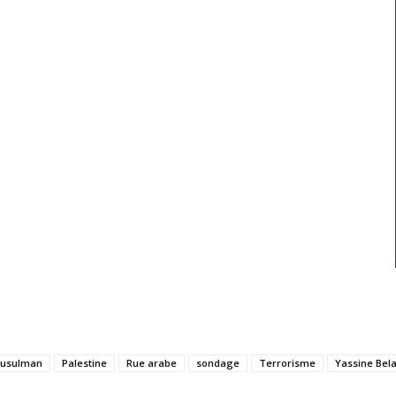
usulman
Palestine
Rue arabe
sondage
Terrorisme
Yassine Bela