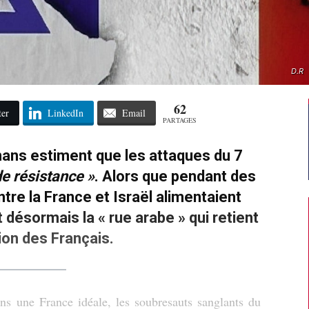
D.R
62
ter
LinkedIn
Email
PARTAGES
ans estiment que les attaques du 7
de résistance »
. Alors que pendant des
tre la France et Israël alimentaient
t désormais la
«
rue arabe » qui retient
tion des Français.
s une France idéale, les soubresauts sanglants du