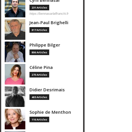
Cyril Bennasar
231 Articles
https://bennasarlaffranchi.fr
Jean-Paul Brighelli
817 Articles
Philippe Bilger
806 Articles
Céline Pina
273 Articles
Didier Desrimais
403 Articles
Sophie de Menthon
116 Articles