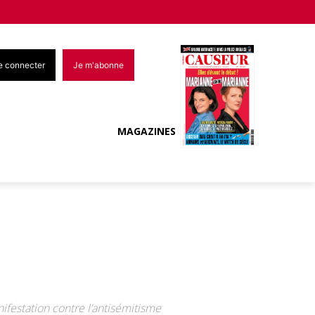
e connecter
Je m'abonne
MAGAZINES
ifestation contre l’antisémitisme