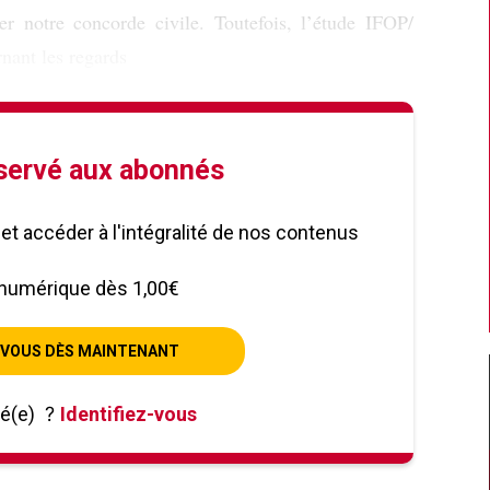
er notre concorde civile. Toutefois, l’étude IFOP/
nant les regards
éservé aux abonnés
le et accéder à l'intégralité de nos contenus
numérique dès 1,00€
VOUS DÈS MAINTENANT
né(e)
?
Identifiez-vous