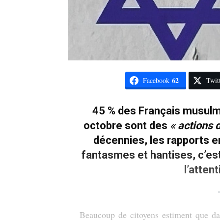
62
Facebook
Twit
45 % des Français musulm
octobre sont des
«
actions 
décennies, les rapports en
fantasmes et hantises, c’es
l’atten
Beaucoup de citoyens estiment que dan