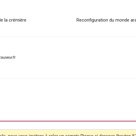
 de la crémière
Reconfiguration du monde arab
Causeur.fr
cle, nous vous invitons à créer un compte Disqus ci-dessous (bouton S'i