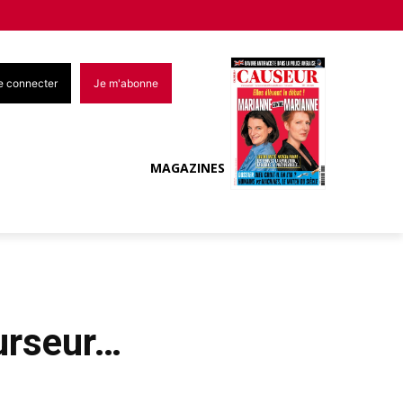
e connecter
Je m'abonne
MAGAZINES
urseur…