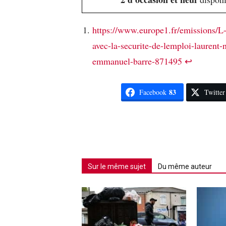
https://www.europe1.fr/emissions/L-i
avec-la-securite-de-lemploi-laurent-
emmanuel-barre-871495
↩︎
83
Facebook
Twitter
Sur le même sujet
Du même auteur