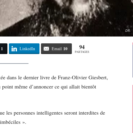
DR.
94
1
10
LinkedIn
Email
PARTAGES
ée dans le dernier livre de Franz-Olivier Giesbert,
u point même d’annoncer ce qui allait bientôt
ue les personnes intelligentes seront interdites de
 imbéciles ».