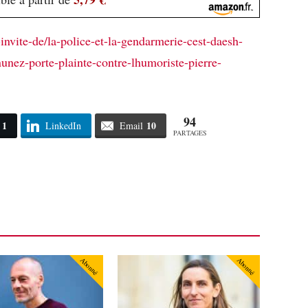
nvite-de/la-police-et-la-gendarmerie-cest-daesh-
nunez-porte-plainte-contre-lhumoriste-pierre-
94
1
10
LinkedIn
Email
PARTAGES
Abonné
Abonné