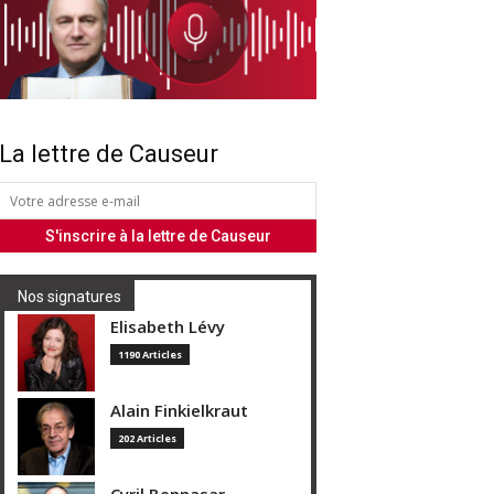
La lettre de Causeur
Nos signatures
Elisabeth Lévy
1190 Articles
Alain Finkielkraut
202 Articles