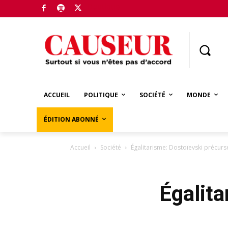
Boutique
ACCUEIL
POLITIQUE
SOCIÉTÉ
MONDE
ÉDITION ABONNÉ
Accueil
Société
Égalitarisme: Dostoïevski précur
Égalit