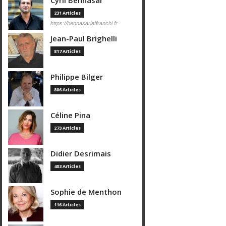
Cyril Bennasar
231 Articles
https://bennasarlaffranchi.fr
Jean-Paul Brighelli
817 Articles
Philippe Bilger
806 Articles
Céline Pina
273 Articles
Didier Desrimais
403 Articles
Sophie de Menthon
116 Articles