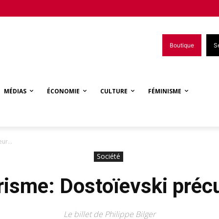
Boutique
S
MÉDIAS
ÉCONOMIE
CULTURE
FÉMINISME
seur…
Société
arisme: Dostoïevski préc
Le billet de Philippe Bilger