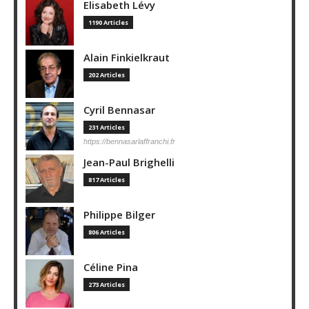
Elisabeth Lévy
1190 Articles
Alain Finkielkraut
202 Articles
Cyril Bennasar
231 Articles
https://bennasarlaffranchi.fr
Jean-Paul Brighelli
817 Articles
Philippe Bilger
806 Articles
Céline Pina
273 Articles