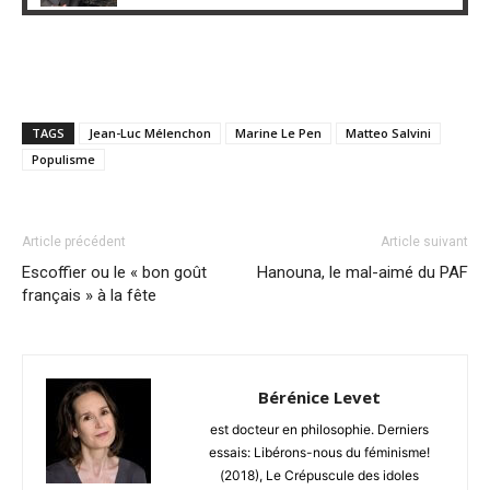
TAGS
Jean-Luc Mélenchon
Marine Le Pen
Matteo Salvini
Populisme
Article précédent
Article suivant
Escoffier ou le « bon goût
Hanouna, le mal-aimé du PAF
français » à la fête
Bérénice Levet
est docteur en philosophie. Derniers
essais: Libérons-nous du féminisme!
(2018), Le Crépuscule des idoles