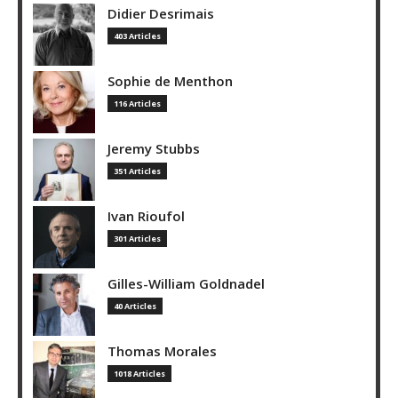
Didier Desrimais
403 Articles
Sophie de Menthon
116 Articles
Jeremy Stubbs
351 Articles
Ivan Rioufol
301 Articles
Gilles-William Goldnadel
40 Articles
Thomas Morales
1018 Articles