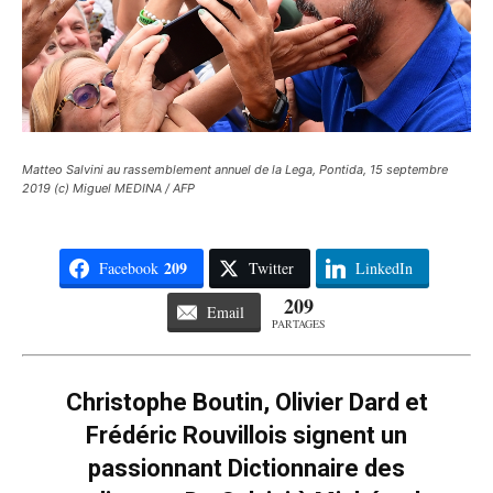
Matteo Salvini au rassemblement annuel de la Lega, Pontida, 15 septembre
2019 (c) Miguel MEDINA / AFP
209
Facebook
Twitter
LinkedIn
209
Email
PARTAGES
Christophe Boutin, Olivier Dard et
Frédéric Rouvillois signent un
passionnant Dictionnaire des