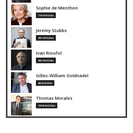
Sophie de Menthon
116 Articles
Jeremy Stubbs
351 Articles
Ivan Rioufol
301 Articles
Gilles-William Goldnadel
40 Articles
Thomas Morales
1019 Articles