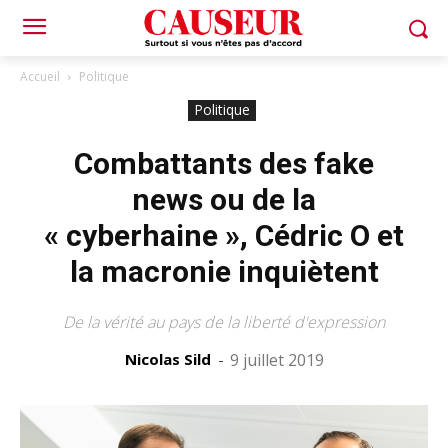
Accueil
Politique
Politique
Combattants des fake
news ou de la
« cyberhaine », Cédric O et
la macronie inquiètent
De la vérité au pays de la liberté d'expression
Nicolas Sild
-
9 juillet 2019