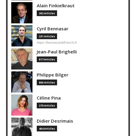
Alain Finkielkraut
202 Articles
Cyril Bennasar
231 Articles
https://bennasarlaffranchi.fr
Jean-Paul Brighelli
817 Articles
Philippe Bilger
806 Articles
Céline Pina
273 Articles
Didier Desrimais
404 Articles