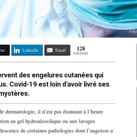
Image
128
ter
LinkedIn
Email
PARTAGES
rvent des engelures cutanées qui
us. Covid-19 est loin d’avoir livré ses
mystères.
de dermatologie, il n’est pas étonnant à l’heure
tation au gel hydroalcoolique ou aux lavages
udescence de certaines pathologies dont l’angoisse a