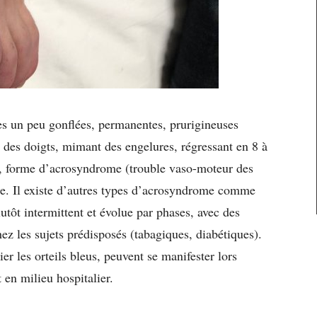
es un peu gonflées, permanentes, prurigineuses
et des doigts, mimant des engelures, régressant en 8 à
s, forme d’acrosyndrome (trouble vaso-moteur des
ide. Il existe d’autres types d’acrosyndrome comme
tôt intermittent et évolue par phases, avec des
chez les sujets prédisposés (tabagiques, diabétiques).
ier les orteils bleus, peuvent se manifester lors
 en milieu hospitalier.