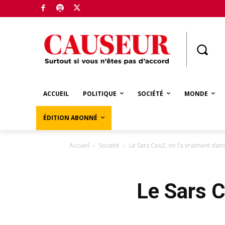
Boutique
ACCUEIL
POLITIQUE
SOCIÉTÉ
MONDE
ÉDITION ABONNÉ
Accueil
Société
Le Sars Cov2, on l’a vraiment dan
Le Sars C