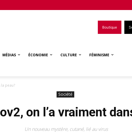
Boutique
S
MÉDIAS
ÉCONOMIE
CULTURE
FÉMINISME
s la peau?
Société
ov2, on l’a vraiment dan
Un nouveau mystère, cutané, lié au virus