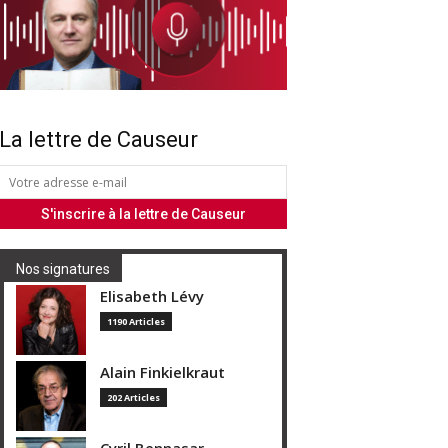
La lettre de Causeur
Nos signatures
Elisabeth Lévy
1190 Articles
Alain Finkielkraut
202 Articles