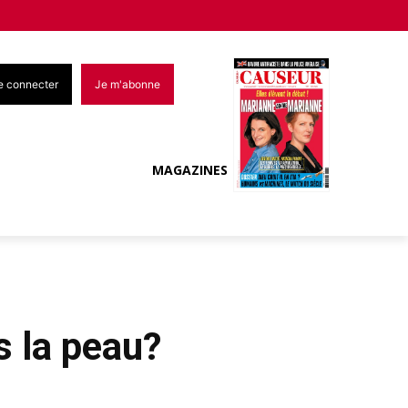
e connecter
Je m'abonne
MAGAZINES
s la peau?