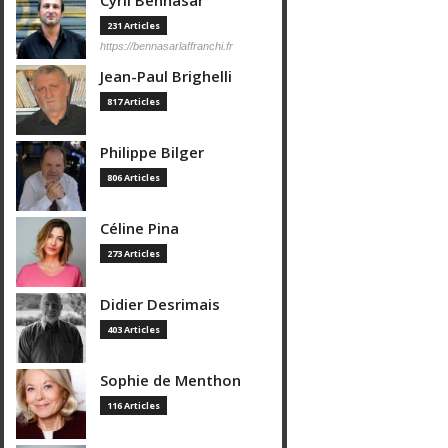
Cyril Bennasar
231 Articles
https://bennasarlaffranchi.fr
Jean-Paul Brighelli
817 Articles
Philippe Bilger
806 Articles
Céline Pina
273 Articles
Didier Desrimais
403 Articles
Sophie de Menthon
116 Articles