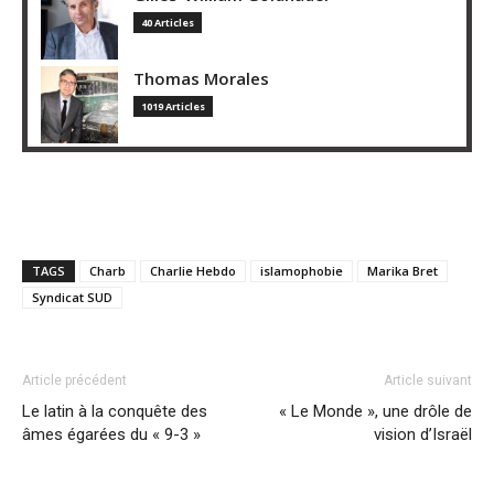
40 Articles
Thomas Morales
1019 Articles
TAGS
Charb
Charlie Hebdo
islamophobie
Marika Bret
Syndicat SUD
Article précédent
Article suivant
Le latin à la conquête des
« Le Monde », une drôle de
âmes égarées du « 9-3 »
vision d’Israël