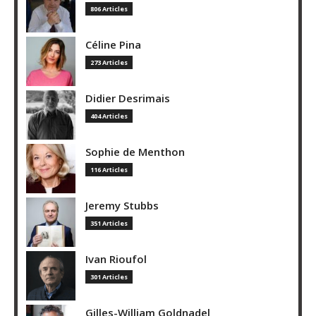
806 Articles
Céline Pina
273 Articles
Didier Desrimais
404 Articles
Sophie de Menthon
116 Articles
Jeremy Stubbs
351 Articles
Ivan Rioufol
301 Articles
Gilles-William Goldnadel