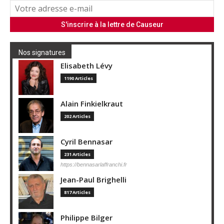
Nos signatures
Elisabeth Lévy
1190 Articles
Alain Finkielkraut
202 Articles
Cyril Bennasar
231 Articles
https://bennasarlaffranchi.fr
Jean-Paul Brighelli
817 Articles
Philippe Bilger