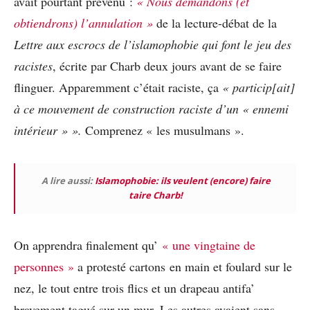
avait pourtant prévenu :
« Nous demandons (et
obtiendrons) l’annulation »
de la lecture-débat de la
Lettre aux escrocs de l’islamophobie qui font le jeu des
racistes
, écrite par Charb deux jours avant de se faire
flinguer. Apparemment c’était raciste, ça
« particip[ait]
à ce mouvement de construction raciste d’un « ennemi
intérieur » ».
Comprenez « les musulmans ».
A lire aussi:
Islamophobie: ils veulent (encore) faire
taire Charb!
On apprendra finalement qu’
« une vingtaine de
personnes »
a protesté cartons en main et foulard sur le
nez, le tout entre trois flics et un drapeau antifa’
bravement tagué sur un mur. Les autres avaient sans