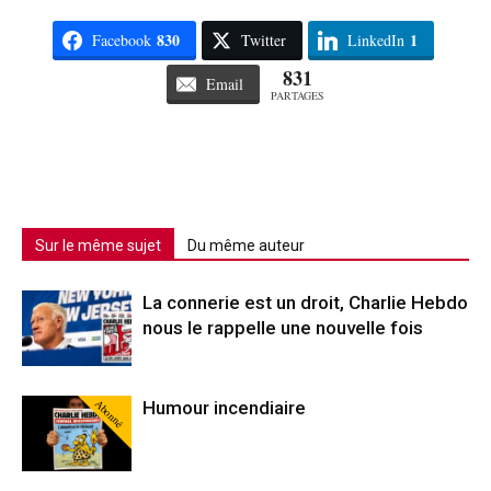
830
1
Facebook
Twitter
LinkedIn
831
Email
PARTAGES
Sur le même sujet
Du même auteur
La connerie est un droit, Charlie Hebdo
nous le rappelle une nouvelle fois
Abonné
Humour incendiaire