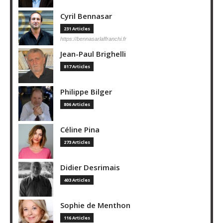
Cyril Bennasar
231 Articles
https://bennasarlaffranchi.fr
Jean-Paul Brighelli
817 Articles
Philippe Bilger
806 Articles
Céline Pina
273 Articles
Didier Desrimais
403 Articles
Sophie de Menthon
116 Articles