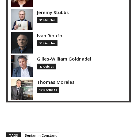
Jeremy Stubbs
351 Articles
Ivan Rioufol
301 Articles
Gilles-William Goldnadel
40 Articles
Thomas Morales
1018 Articles
TAGS
Benjamin Constant