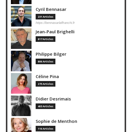
Cyril Bennasar
231 Articles
https://bennasarlaffranchi.fr
Jean-Paul Brighelli
817 Articles
Philippe Bilger
806 Articles
Céline Pina
273 Articles
Didier Desrimais
403 Articles
Sophie de Menthon
116 Articles