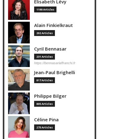
Elisabeth Lévy
1190 Articles
Alain Finkielkraut
202 Articles
Cyril Bennasar
231 Articles
https://bennasarlaffranchi.fr
Jean-Paul Brighelli
817 Articles
Philippe Bilger
805 Articles
Céline Pina
273 Articles