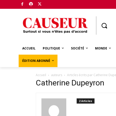
Boutique
ACCUEIL
POLITIQUE
SOCIÉTÉ
MONDE
ÉDITION ABONNÉ
Accueil
auteurs
Articles écrits par Catherine Dup
Catherine Dupeyron
2 Articles