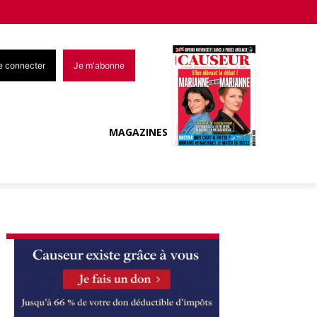
e connecter
Je m'abonne
MAGAZINES