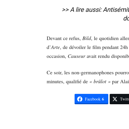
>> A lire aussi:
Antisémit
d
Devant ce refus,
Bild
, le quotidien all
d’
Arte
, de dévoiler le film pendant 24h 
occasion,
Causeur
avait rendu disponi
Ce soir, les non-germanophones pourron
minutes, qualifié de
« brûlot »
par Alai
6
Facebook
Twitt