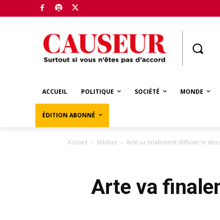
Boutique
ACCUEIL
POLITIQUE
SOCIÉTÉ
MONDE
ÉDITION ABONNÉ
Accueil
Médias
Arte va finalement diffuser le do
Arte va final