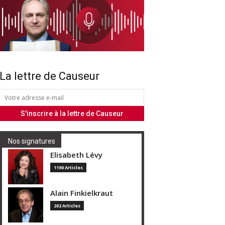
La lettre de Causeur
Nos signatures
Elisabeth Lévy
1190 Articles
Alain Finkielkraut
202 Articles