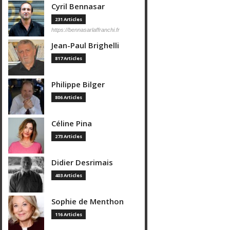
Cyril Bennasar
231 Articles
https://bennasarlaffranchi.fr
Jean-Paul Brighelli
817 Articles
Philippe Bilger
806 Articles
Céline Pina
273 Articles
Didier Desrimais
403 Articles
Sophie de Menthon
116 Articles