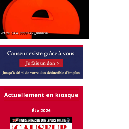
 d'Arte. SIPA. 00584277_000030
Actuellement en kiosque
Été 2026