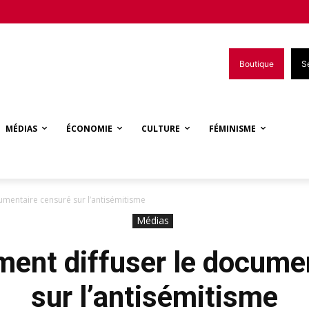
Boutique
S
MÉDIAS
ÉCONOMIE
CULTURE
FÉMINISME
cumentaire censuré sur l’antisémitisme
Médias
ement diffuser le docume
sur l’antisémitisme