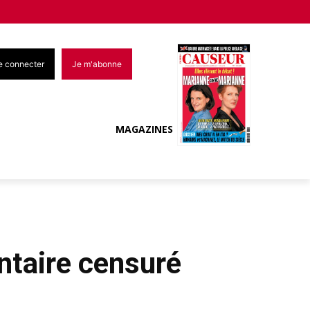
e connecter
Je m'abonne
MAGAZINES
ntaire censuré