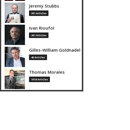
Jeremy Stubbs
351 Articles
Ivan Rioufol
301 Articles
Gilles-William Goldnadel
40 Articles
Thomas Morales
1018 Articles