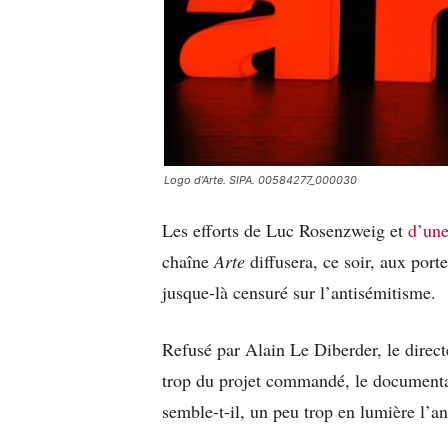
Logo d'Arte. SIPA. 00584277_000030
Les efforts de Luc Rosenzweig et
d’une
chaîne
Arte
diffusera, ce soir, aux porte
jusque-là censuré sur l’antisémitisme.
Refusé par Alain Le Diberder, le direc
trop du projet commandé, le documenta
semble-t-il, un peu trop en lumière l’a