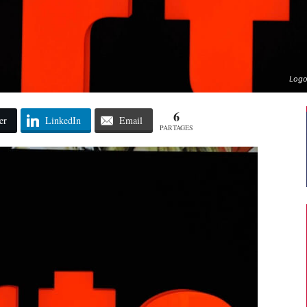
Logo
6
er
LinkedIn
Email
PARTAGES