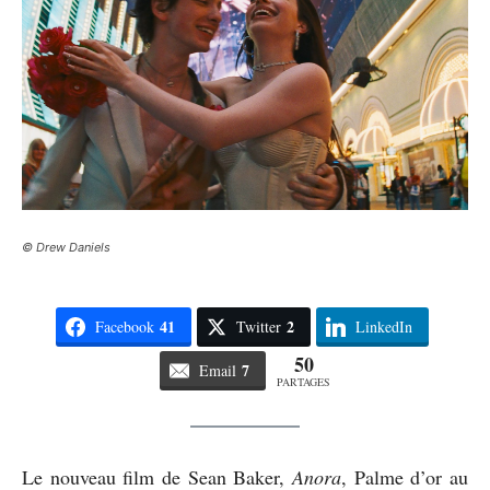
© Drew Daniels
41
2
Facebook
Twitter
LinkedIn
50
7
Email
PARTAGES
Le nouveau film de Sean Baker,
Anora
, Palme d’or au