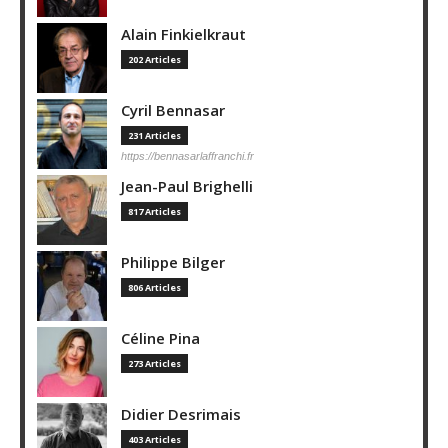
Alain Finkielkraut
202 Articles
Cyril Bennasar
231 Articles
https://bennasarlaffranchi.fr
Jean-Paul Brighelli
817 Articles
Philippe Bilger
806 Articles
Céline Pina
273 Articles
Didier Desrimais
403 Articles