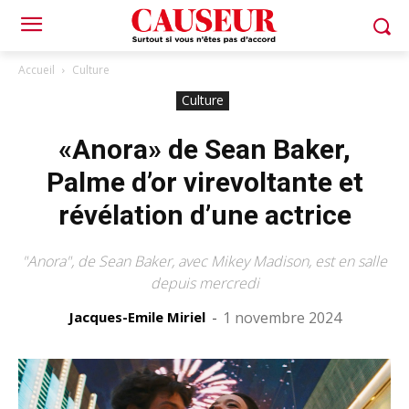
Accueil
Culture
Culture
«Anora» de Sean Baker,
Palme d’or virevoltante et
révélation d’une actrice
"Anora", de Sean Baker, avec Mikey Madison, est en salle
depuis mercredi
Jacques-Emile Miriel
-
1 novembre 2024