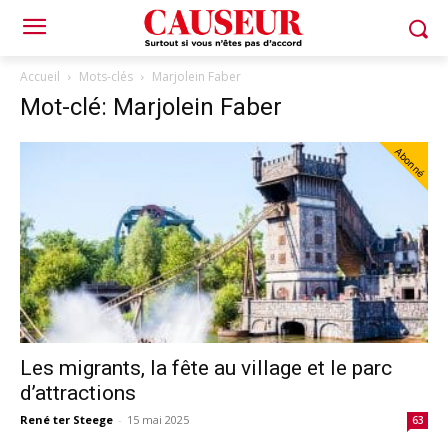
Accueil
Mots-clés
Marjolein Faber
Mot-clé: Marjolein Faber
Abonné
Les migrants, la fête au village et le parc
d’attractions
René ter Steege
-
15 mai 2025
63