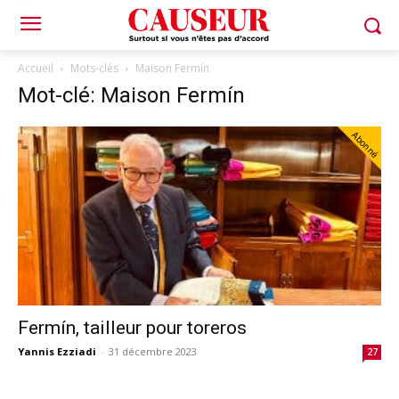
Accueil
Mots-clés
Maison Fermín
Mot-clé: Maison Fermín
Abonné
Fermín, tailleur pour toreros
Yannis Ezziadi
-
31 décembre 2023
27