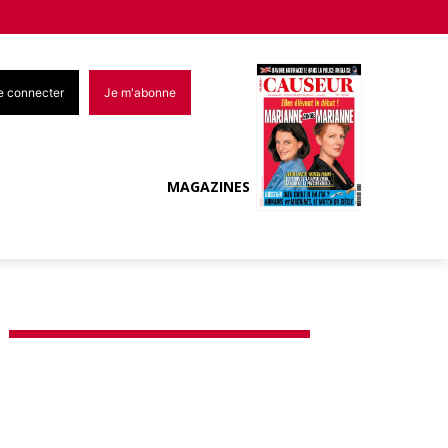
e connecter
Je m'abonne
MAGAZINES