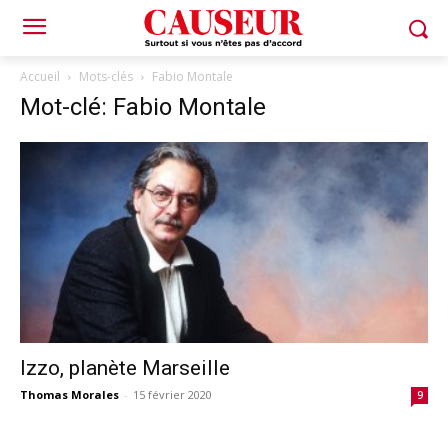
Accueil
Mots-clés
Fabio Montale
Mot-clé: Fabio Montale
Izzo, planète Marseille
Thomas Morales
-
15 février 2020
9