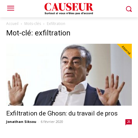
Accueil
Mots-clés
Exfiltration
Mot-clé: exfiltration
Abonné
Exfiltration de Ghosn: du travail de pros
Jonathan Siksou
-
6 février 2020
25