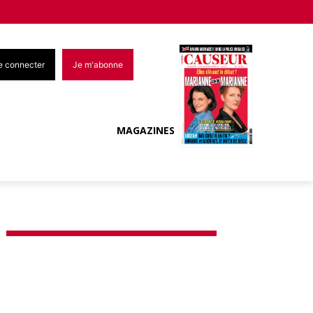
e connecter
Je m'abonne
MAGAZINES