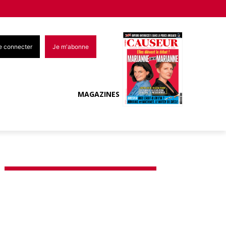
e connecter
Je m'abonne
MAGAZINES