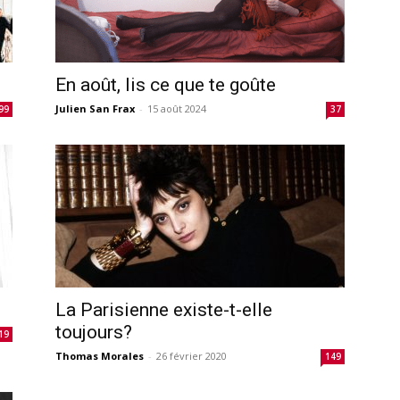
En août, lis ce que te goûte
Julien San Frax
-
15 août 2024
99
37
La Parisienne existe-t-elle
toujours?
19
Thomas Morales
-
26 février 2020
149