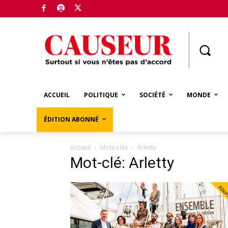
Boutique
ACCUEIL
POLITIQUE
SOCIÉTÉ
MONDE
ÉDITION ABONNÉ
Accueil
Mots-clés
Arletty
Mot-clé: Arletty
Abo