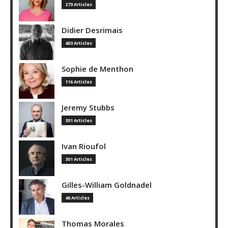
273 Articles
Didier Desrimais
403 Articles
Sophie de Menthon
116 Articles
Jeremy Stubbs
351 Articles
Ivan Rioufol
301 Articles
Gilles-William Goldnadel
40 Articles
Thomas Morales