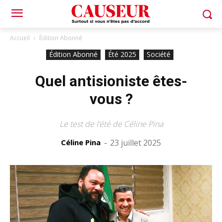
Accueil
Édition Abonné
Édition Abonné
Été 2025
Société
Quel antisioniste êtes-
vous ?
Le test de l’été de Céline Pina
Céline Pina
-
23 juillet 2025