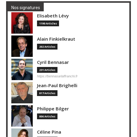
Nos signatures
Elisabeth Lévy
1190 Articles
Alain Finkielkraut
202 Articles
Cyril Bennasar
231 Articles
https://bennasarlaffranchi.fr
Jean-Paul Brighelli
817 Articles
Philippe Bilger
806 Articles
Céline Pina