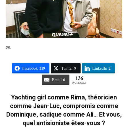
DR.
119
9
2
Facebook
Twitter
LinkedIn
136
6
Email
PARTAGES
Yachting girl comme Rima, théoricien
comme Jean-Luc, compromis comme
Dominique, sadique comme Ali… Et vous,
quel antisioniste êtes-vous ?