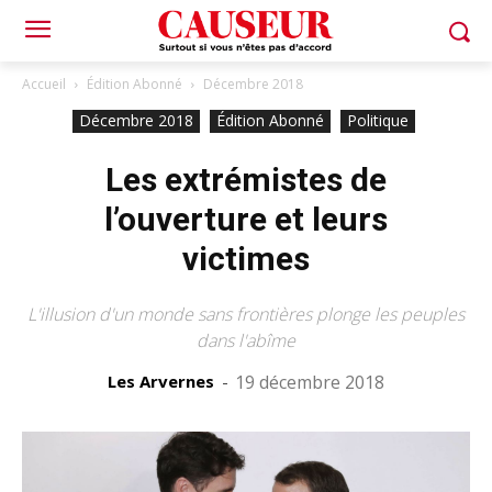
Accueil
Édition Abonné
Décembre 2018
Décembre 2018
Édition Abonné
Politique
Les extrémistes de
l’ouverture et leurs
victimes
L'illusion d'un monde sans frontières plonge les peuples
dans l'abîme
Les Arvernes
-
19 décembre 2018