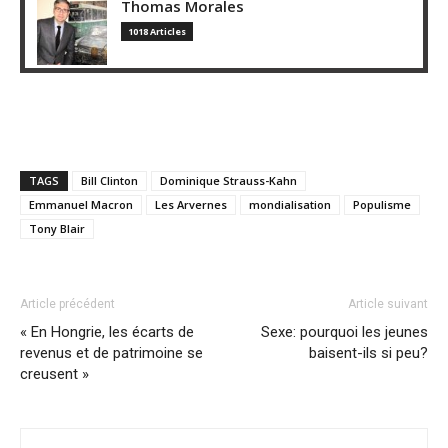
Thomas Morales
1018 Articles
TAGS
Bill Clinton
Dominique Strauss-Kahn
Emmanuel Macron
Les Arvernes
mondialisation
Populisme
Tony Blair
Article précédent
Article suivant
« En Hongrie, les écarts de
Sexe: pourquoi les jeunes
revenus et de patrimoine se
baisent-ils si peu?
creusent »