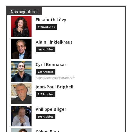
Nos signatures
Elisabeth Lévy
1190 Articles
Alain Finkielkraut
202 Articles
Cyril Bennasar
231 Articles
https://bennasarlaffranchi.fr
Jean-Paul Brighelli
817 Articles
Philippe Bilger
806 Articles
Céline Pina