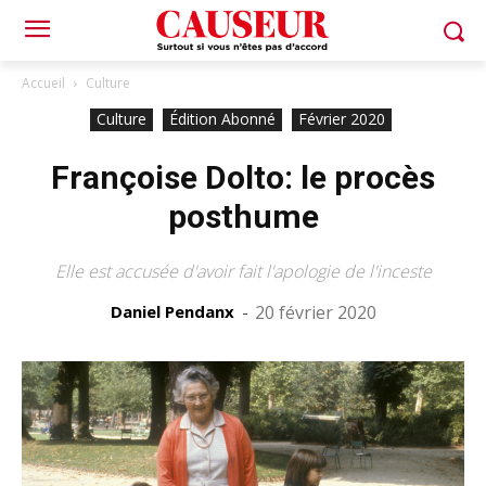
Accueil
Culture
Culture
Édition Abonné
Février 2020
Françoise Dolto: le procès
posthume
Elle est accusée d'avoir fait l'apologie de l'inceste
Daniel Pendanx
-
20 février 2020