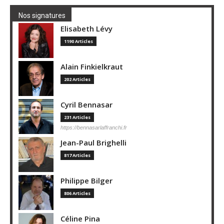
Nos signatures
Elisabeth Lévy
1190 Articles
Alain Finkielkraut
202 Articles
Cyril Bennasar
231 Articles
https://bennasarlaffranchi.fr
Jean-Paul Brighelli
817 Articles
Philippe Bilger
806 Articles
Céline Pina