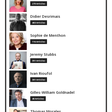
273 Articles
Didier Desrimais
403 Articles
Sophie de Menthon
116 Articles
Jeremy Stubbs
351 Articles
Ivan Rioufol
301 Articles
Gilles-William Goldnadel
40 Articles
Thomas Morales