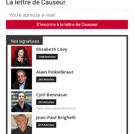
La lettre de Causeur
Nos signatures
Elisabeth Lévy
1190 Articles
Alain Finkielkraut
202 Articles
Cyril Bennasar
231 Articles
https://bennasarlaffranchi.fr
Jean-Paul Brighelli
817 Articles