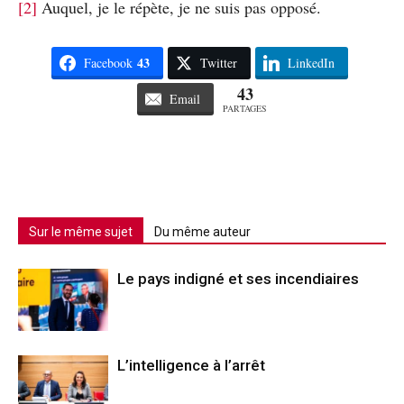
[2]
Auquel, je le répète, je ne suis pas opposé.
43
Facebook
Twitter
LinkedIn
43
Email
PARTAGES
Sur le même sujet
Du même auteur
Le pays indigné et ses incendiaires
L’intelligence à l’arrêt