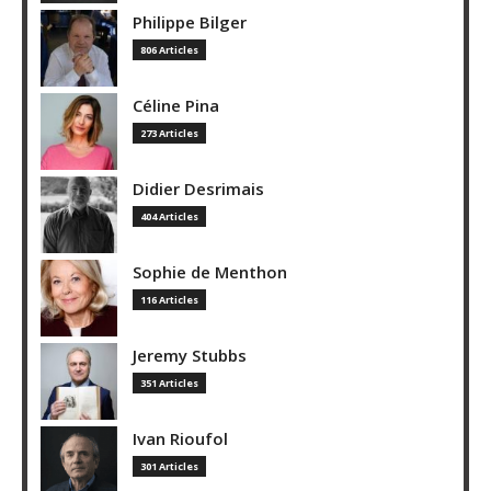
Philippe Bilger
806 Articles
Céline Pina
273 Articles
Didier Desrimais
404 Articles
Sophie de Menthon
116 Articles
Jeremy Stubbs
351 Articles
Ivan Rioufol
301 Articles