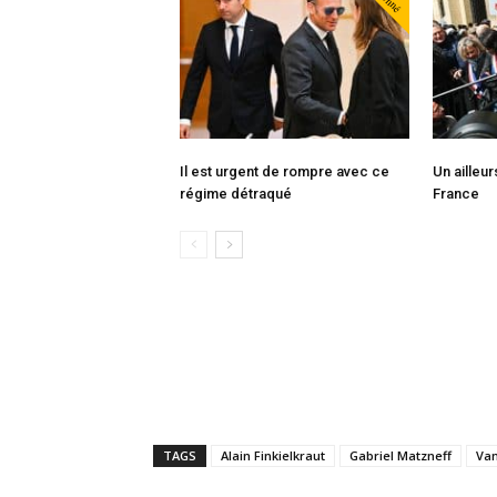
Il est urgent de rompre avec ce
Un ailleu
régime détraqué
France
TAGS
Alain Finkielkraut
Gabriel Matzneff
Van