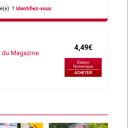
né(e)
?
Identifiez-vous
4,49€
it du Magazine
Édition
Numerique
ACHETER
Abonné