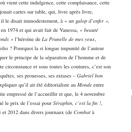
où vient cette indulgence, cette complaisance, cette
uait cartes sur table, qui, livre après livre,
il le disait immodestement, à
« un galop d’enfer »,
en 1974 et qui avait fait de Vanessa,
« beauté
londs »
l’héroïne de
La Prunelle de mes yeux
,
olio ? Pourquoi la si longue impunité de l’auteur
uer le principe de la séparation de l’homme et de
te circonstance et sous toutes les coutures, c’est son
quêtes, ses prouesses, ses extases –
Gabriel bon
iquer qu’il ait été éditorialiste au
Monde
entre
ite empressé de l’accueillir et que, le 4 novembre
né le prix de l’essai pour
Séraphin, c’est la fin !
,
4 et 2012 dans divers journaux (de
Combat
à