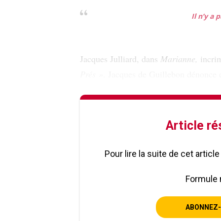
Il n’y a 
Jacques Julliard, dans
Marianne,
incri
Prés »
. Jacques de Guillebon dénonce 
Article r
Pour lire la suite de cet artic
Formule 
ABONNEZ-