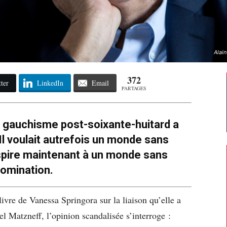
Alain
372
ter
LinkedIn
Email
PARTAGES
le gauchisme post-soixante-huitard a
Il voulait autrefois un monde sans
 aspire maintenant à un monde sans
omination.
 livre de Vanessa Springora sur la liaison qu’elle a
el Matzneff, l’opinion scandalisée s’interroge :