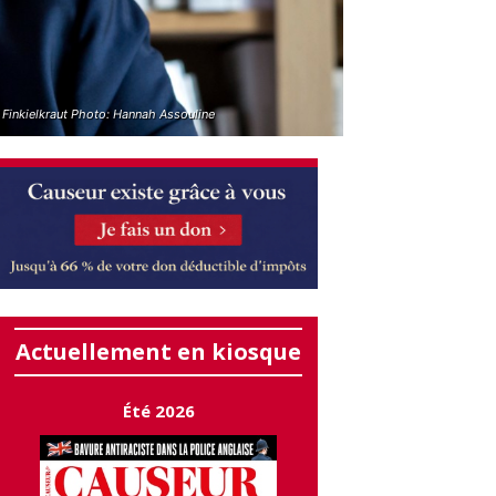
 Finkielkraut Photo: Hannah Assouline
Actuellement en kiosque
Été 2026