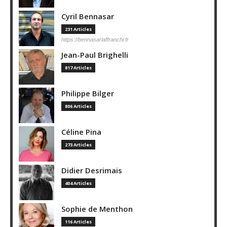
Cyril Bennasar
231 Articles
https://bennasarlaffranchi.fr
Jean-Paul Brighelli
817 Articles
Philippe Bilger
806 Articles
Céline Pina
273 Articles
Didier Desrimais
404 Articles
Sophie de Menthon
116 Articles