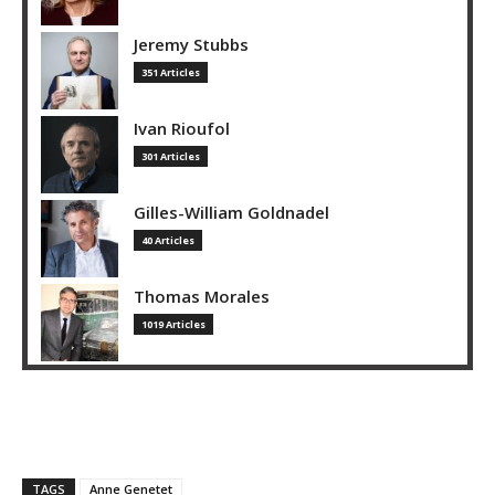
Jeremy Stubbs
351 Articles
Ivan Rioufol
301 Articles
Gilles-William Goldnadel
40 Articles
Thomas Morales
1019 Articles
TAGS
Anne Genetet