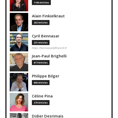
1190 Articles
Alain Finkielkraut
202 Articles
Cyril Bennasar
231 Articles
https://bennasarlaffranchi.fr
Jean-Paul Brighelli
817 Articles
Philippe Bilger
806 Articles
Céline Pina
273 Articles
Didier Desrimais