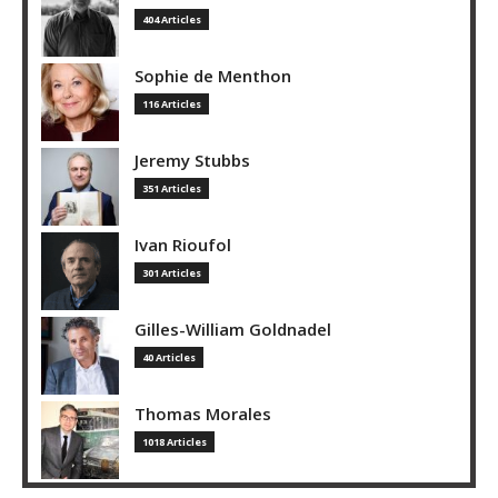
404 Articles
Sophie de Menthon
116 Articles
Jeremy Stubbs
351 Articles
Ivan Rioufol
301 Articles
Gilles-William Goldnadel
40 Articles
Thomas Morales
1018 Articles