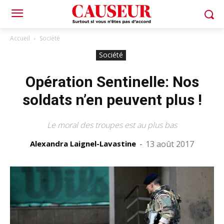
Accueil
Société
Société
Opération Sentinelle: Nos
soldats n’en peuvent plus !
Le moral des troupes est au plus bas
Alexandra Laignel-Lavastine
-
13 août 2017