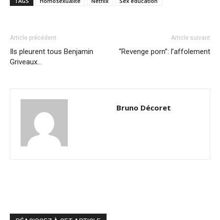
TAGS
Homosexualité
Netflix
Sex education
Article précédent
Article suivant
Ils pleurent tous Benjamin
“Revenge porn”: l’affolement
Griveaux…
Bruno Décoret