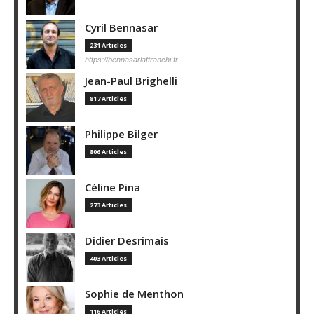
Cyril Bennasar
231 Articles
https://bennasarlaffranchi.fr
Jean-Paul Brighelli
817 Articles
Philippe Bilger
806 Articles
Céline Pina
273 Articles
Didier Desrimais
403 Articles
Sophie de Menthon
116 Articles