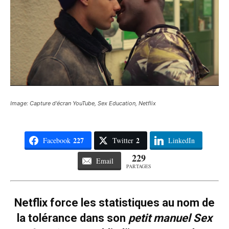
Image: Capture d'écran YouTube, Sex Education, Netflix
227
2
Facebook
Twitter
LinkedIn
229
Email
PARTAGES
Netflix force les statistiques au nom de
la tolérance dans son
petit manuel Sex