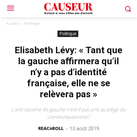
Accueil
Politique
Politique
Elisabeth Lévy: « Tant que
la gauche affirmera qu’il
n’y a pas d’identité
française, elle ne se
relèvera pas »
L'anti-racisme de gauche n'est-il pas pris au piège du
communautarisme?
REACnROLL
-
13 août 2019