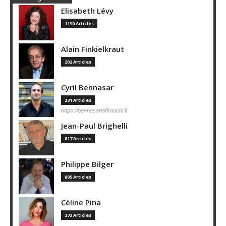
Elisabeth Lévy
1190 Articles
Alain Finkielkraut
202 Articles
Cyril Bennasar
231 Articles
https://bennasarlaffranchi.fr
Jean-Paul Brighelli
817 Articles
Philippe Bilger
805 Articles
Céline Pina
273 Articles