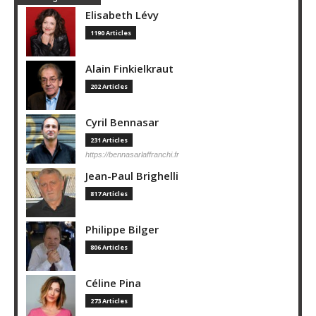
Elisabeth Lévy
1190 Articles
Alain Finkielkraut
202 Articles
Cyril Bennasar
231 Articles
https://bennasarlaffranchi.fr
Jean-Paul Brighelli
817 Articles
Philippe Bilger
806 Articles
Céline Pina
273 Articles