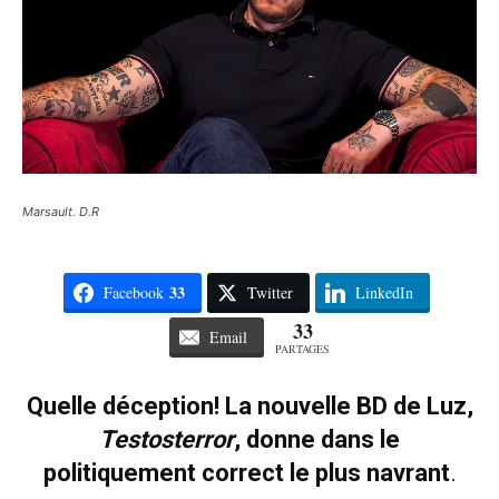
Marsault. D.R
33
Facebook
Twitter
LinkedIn
33
Email
PARTAGES
Quelle déception! La nouvelle BD de Luz,
Testosterror
, donne dans le
politiquement correct le plus navrant
.