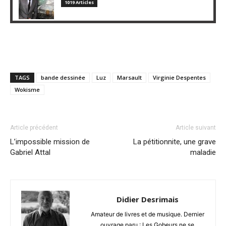
1019 Articles
TAGS
bande dessinée
Luz
Marsault
Virginie Despentes
Wokisme
Article précédent
Article suivant
L’impossible mission de
La pétitionnite, une grave
Gabriel Attal
maladie
Didier Desrimais
Amateur de livres et de musique. Dernier
ouvrage paru : Les Gobeurs ne se