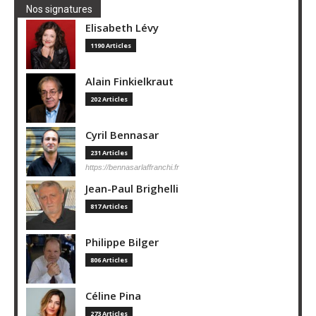
Nos signatures
Elisabeth Lévy
1190 Articles
Alain Finkielkraut
202 Articles
Cyril Bennasar
231 Articles
https://bennasarlaffranchi.fr
Jean-Paul Brighelli
817 Articles
Philippe Bilger
806 Articles
Céline Pina
273 Articles