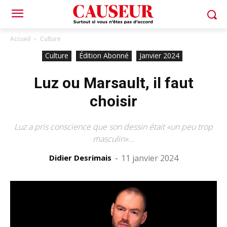
Accueil
Culture
Culture
Édition Abonné
Janvier 2024
Luz ou Marsault, il faut
choisir
Luz a pris conscience que son dessin était «un peu trop
masculin»...
Didier Desrimais
-
11 janvier 2024