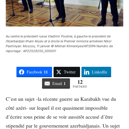
Au centre le président russe Vladimir Poutine, à gauche le president de
l'Azerbaidjan Ilham Aliyev et à droite le Premier ministre arménien Nikol
Pashinyan. Moscou, 11 janvier © Mikhail Klimentyev/AP/SIPA Numéro de
reportage : AP22529250_000001
11
Facebook
Twitter
LinkedIn
12
1
Email
PARTAGES
C’est un sujet -la récente guerre au Karabakh vue du
côté azéri- sur lequel il est quasiment impossible
d’écrire sous peine de se voir aussitôt accusé d’être
stipendié par le gouvernement azerbaidjanais. Un sujet