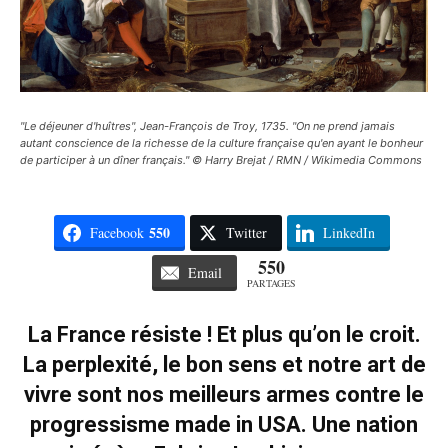
"Le déjeuner d'huîtres", Jean-François de Troy, 1735. "On ne prend jamais
autant conscience de la richesse de la culture française qu'en ayant le bonheur
de participer à un dîner français." © Harry Brejat / RMN / Wikimedia Commons
550
Facebook
Twitter
LinkedIn
550
Email
PARTAGES
La France résiste ! Et plus qu’on le croit.
La perplexité, le bon sens et notre art de
vivre sont nos meilleurs armes contre le
progressisme made in USA. Une nation