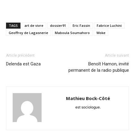
TAGS
art de vivre
dossier91
Eric Fassin
Fabrice Luchini
Geoffroy de Lagasnerie
Maboula Soumahoro
Woke
Article précédent
Article suivant
Delenda est Gaza
Benoît Hamon, invité
permanent de la radio publique
Mathieu Bock-Côté
est sociologue.