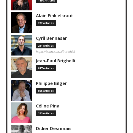
1190 Articles
Alain Finkielkraut
202 Articles
Cyril Bennasar
231 Articles
https://bennasarlaffranchi.fr
Jean-Paul Brighelli
817 Articles
Philippe Bilger
805 Articles
Céline Pina
273 Articles
Didier Desrimais