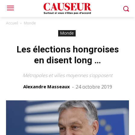
Accueil
Monde
Monde
Les élections hongroises
en disent long …
Métropoles et villes moyennes s'opposent
Alexandre Masseaux
-
24 octobre 2019