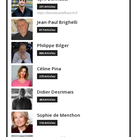
231 Articles
https://bennasarlaffranchi.fr
Jean-Paul Brighelli
817 Articles
Philippe Bilger
806 Articles
Céline Pina
273 Articles
Didier Desrimais
404 Articles
Sophie de Menthon
116 Articles