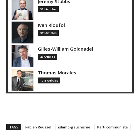
Jeremy Stubbs
351 Articles
Ivan Rioufol
301 Articles
Gilles-William Goldnadel
40 Articles
Thomas Morales
1018 Articles
TAGS
Fabien Roussel
islamo-gauchisme
Parti communiste