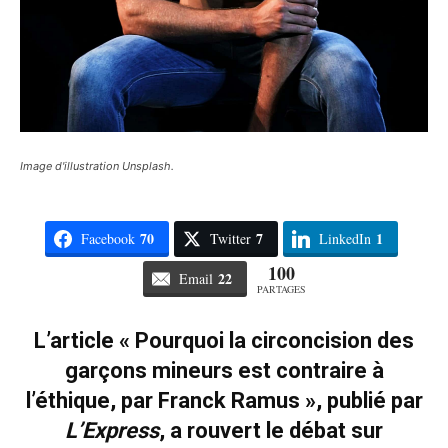
Image d'illustration Unsplash.
70
7
1
Facebook
Twitter
LinkedIn
100
22
Email
PARTAGES
L’article « Pourquoi la circoncision des
garçons mineurs est contraire à
l’éthique, par Franck Ramus », publié par
L’Express
, a rouvert le débat sur