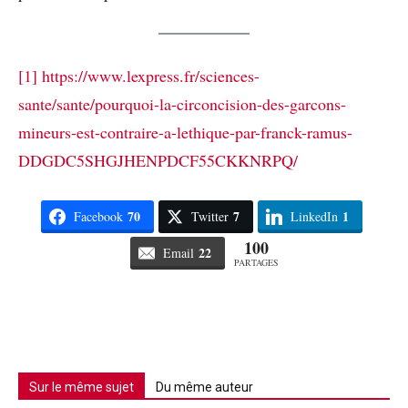
[1]
https://www.lexpress.fr/sciences-
sante/sante/pourquoi-la-circoncision-des-garcons-
mineurs-est-contraire-a-lethique-par-franck-ramus-
DDGDC5SHGJHENPDCF55CKKNRPQ/
70
7
1
Facebook
Twitter
LinkedIn
100
22
Email
PARTAGES
Sur le même sujet
Du même auteur