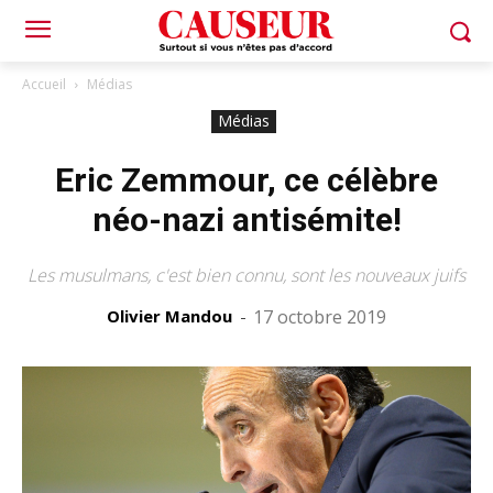
Accueil
Médias
Médias
Eric Zemmour, ce célèbre
néo-nazi antisémite!
Les musulmans, c'est bien connu, sont les nouveaux juifs
Olivier Mandou
-
17 octobre 2019