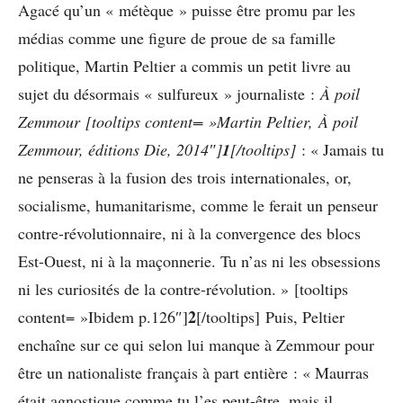
Agacé qu’un « métèque » puisse être promu par les
médias comme une figure de proue de sa famille
politique, Martin Peltier a commis un petit livre au
sujet du désormais « sulfureux » journaliste :
À poil
Zemmour [tooltips content= »Martin Peltier, À poil
Zemmour, éditions Die, 2014″]
1
[/tooltips]
: « Jamais tu
ne penseras à la fusion des trois internationales, or,
socialisme, humanitarisme, comme le ferait un penseur
contre-révolutionnaire, ni à la convergence des blocs
Est-Ouest, ni à la maçonnerie. Tu n’as ni les obsessions
ni les curiosités de la contre-révolution. » [tooltips
2
content= »Ibidem p.126″]
[/tooltips] Puis, Peltier
enchaîne sur ce qui selon lui manque à Zemmour pour
être un nationaliste français à part entière : « Maurras
était agnostique comme tu l’es peut-être, mais il