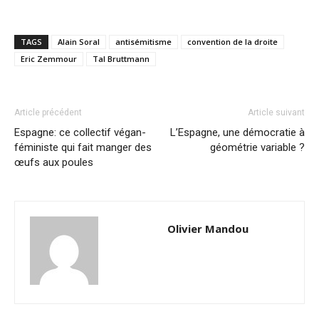
TAGS
Alain Soral
antisémitisme
convention de la droite
Eric Zemmour
Tal Bruttmann
Article précédent
Article suivant
Espagne: ce collectif végan-
L’Espagne, une démocratie à
féministe qui fait manger des
géométrie variable ?
œufs aux poules
Olivier Mandou