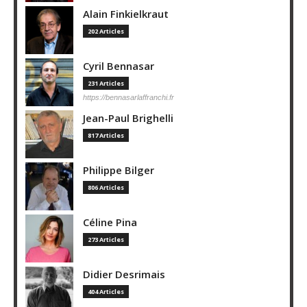
Alain Finkielkraut
202 Articles
Cyril Bennasar
231 Articles
https://bennasarlaffranchi.fr
Jean-Paul Brighelli
817 Articles
Philippe Bilger
806 Articles
Céline Pina
273 Articles
Didier Desrimais
404 Articles