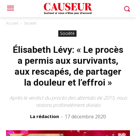
Accueil
Société
Société
Élisabeth Lévy: « Le procès
a permis aux survivants,
aux rescapés, de partager
la douleur et l’effroi »
Après le verdict du procès des attentats de 2015, nous
restons profondément divisés
La rédaction
-
17 décembre 2020