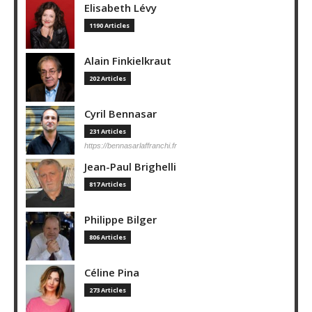
Elisabeth Lévy
1190 Articles
Alain Finkielkraut
202 Articles
Cyril Bennasar
231 Articles
https://bennasarlaffranchi.fr
Jean-Paul Brighelli
817 Articles
Philippe Bilger
806 Articles
Céline Pina
273 Articles