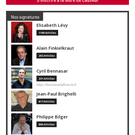
Nos signatures
Elisabeth Lévy
1190 Articles
Alain Finkielkraut
202 Articles
Cyril Bennasar
231 Articles
https://bennasarlaffranchi.fr
Jean-Paul Brighelli
817 Articles
Philippe Bilger
806 Articles