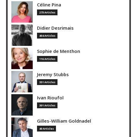
Céline Pina
273 Articles
Didier Desrimais
404 Articles
Sophie de Menthon
116 Articles
Jeremy Stubbs
351 Articles
Ivan Rioufol
301 Articles
Gilles-William Goldnadel
40 Articles