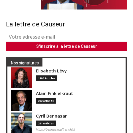
La lettre de Causeur
Nos signatures
Elisabeth Lévy
1190 Articles
Alain Finkielkraut
202 Articles
Cyril Bennasar
231 Articles
https://bennasarlaffranchi.fr