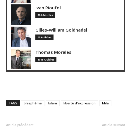
Ivan Rioufol
300 Articles
Gilles-William Goldnadel
40 Articles
Thomas Morales
1018 Articles
TAGS
blasphème
Islam
liberté d'expression
Mila
Article précédent
Article suivant