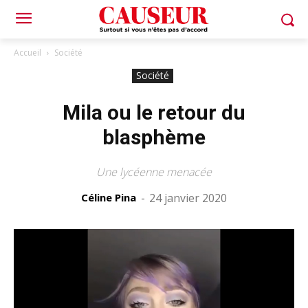
Accueil
Société
Société
Mila ou le retour du
blasphème
Une lycéenne menacée
Céline Pina
-
24 janvier 2020