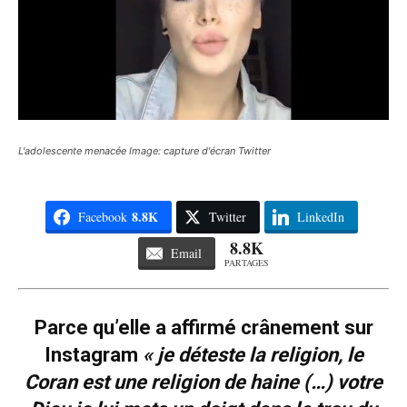
L'adolescente menacée Image: capture d'écran Twitter
8.8K
Facebook
Twitter
LinkedIn
8.8K
Email
PARTAGES
Parce qu’elle a affirmé crânement sur
Instagram
« je déteste la religion, le
Coran est une religion de haine (…) votre