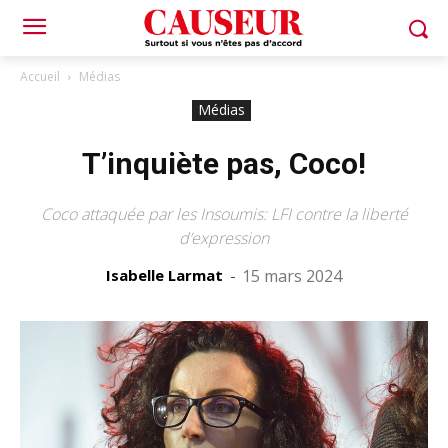
Accueil
Médias
Médias
T’inquiète pas, Coco!
Coco attaquée par les Insoumis: LFI contre la liberté
d’expression
Isabelle Larmat
-
15 mars 2024