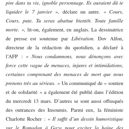
pire dans ta vie, ignoble personnage. Ils auraient dû te
liquider le 7 janvier »,
déclare un autre.
« Cours,
Cours, pute.
Tu seras abattue bientôt. Toute famille
morte. »,
lit-on, également, en anglais. La dessinatrice
de presse est soutenue par
Libération.
Dov Alfon,
directeur de la rédaction du quotidien, a déclaré à
l’AFP :
« Nous condamnons, nous
dénonçons avec
force cette vague de menaces, injures et intimidations,
certaines comprenant des menaces de mort que nous
prenons très au sérieux. »
Un communiqué de « soutien
et de solidarité » a également été publié dans l’édition
du mercredi 13 mars. D’autres se sont aussi offusqués
des outrances des Insoumis. Parmi eux, la féministe
Charlotte Rocher :
« Il suffit d’un dessin
humoristique
sur le Ramadan à Gaza pour exciter la haine des