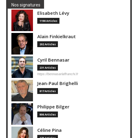
Nos signatures
Elisabeth Lévy
1190 Articles
Alain Finkielkraut
202 Articles
Cyril Bennasar
231 Articles
https://bennasarlaffranchi.fr
Jean-Paul Brighelli
817 Articles
Philippe Bilger
806 Articles
Céline Pina
273 Articles