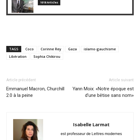
1018 Articles
TAGS
Coco
Corinne Rey
Gaza
islamo-gauchisme
Libération
Sophia Chikirou
Article précédent
Article suivant
Emmanuel Macron, Churchill
Yann Moix: «Notre époque est
2.0 à la peine
d’une bêtise sans nom»
Isabelle Larmat
est professeur de Lettres modernes