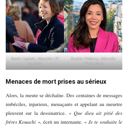
Sarah Legrain, députée LFI
Sophia Chikirou, députée
de Paris
LFI de Paris
Menaces de mort prises au sérieux
Alors, la meute se déchaîne. Des centaines de messages
imbéciles, injurieux, menaçants et appelant au meurtre
pleuvent sur la dessinatrice.
« Que dieu ait
pitié des
frères Kouachi »,
écrit un internaute.
« Je te souhaite le