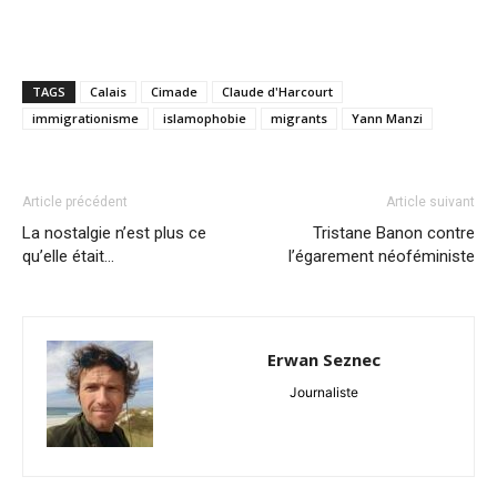
TAGS
Calais
Cimade
Claude d'Harcourt
immigrationisme
islamophobie
migrants
Yann Manzi
Article précédent
Article suivant
La nostalgie n’est plus ce
Tristane Banon contre
qu’elle était…
l’égarement néoféministe
Erwan Seznec
Journaliste