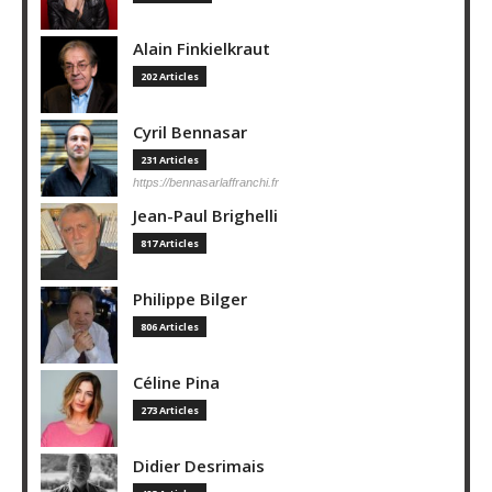
Alain Finkielkraut
202 Articles
Cyril Bennasar
231 Articles
https://bennasarlaffranchi.fr
Jean-Paul Brighelli
817 Articles
Philippe Bilger
806 Articles
Céline Pina
273 Articles
Didier Desrimais