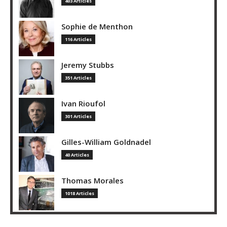
403 Articles
Sophie de Menthon
116 Articles
Jeremy Stubbs
351 Articles
Ivan Rioufol
301 Articles
Gilles-William Goldnadel
40 Articles
Thomas Morales
1018 Articles