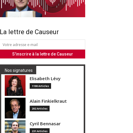
La lettre de Causeur
Nos signatures
Elisabeth Lévy
1190 Articles
Alain Finkielkraut
202 Articles
Cyril Bennasar
231 Articles