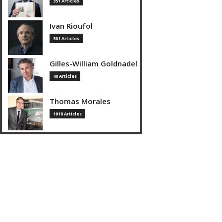
351 Articles
Ivan Rioufol
301 Articles
Gilles-William Goldnadel
40 Articles
Thomas Morales
1018 Articles