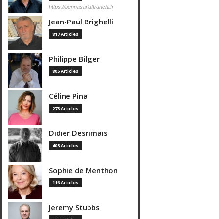
https://bennasarlaffranchi.fr
Jean-Paul Brighelli
817 Articles
Philippe Bilger
805 Articles
Céline Pina
273 Articles
Didier Desrimais
403 Articles
Sophie de Menthon
116 Articles
Jeremy Stubbs