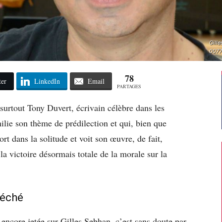
Gill
0077
78
ter
LinkedIn
Email
PARTAGES
 surtout Tony Duvert, écrivain célèbre dans les
ilie son thème de prédilection et qui, bien que
ort dans la solitude et voit son œuvre, de fait,
 victoire désormais totale de la morale sur la
séché
 encore jetée sur Gilles Sebhan, c’est sans doute par