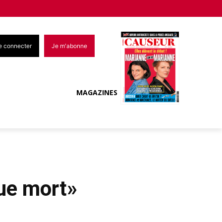
e connecter
Je m'abonne
MAGAZINES
que mort»