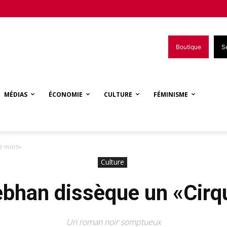
Boutique
S
MÉDIAS
ÉCONOMIE
CULTURE
FÉMINISME
ue mort»
Culture
ebhan dissèque un «Cir
Un roman noir somptueux