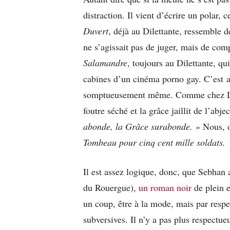
distraction. Il vient d’écrire un polar, 
Duvert
, déjà au Dilettante, ressemble d
ne s’agissait pas de juger, mais de co
Salamandre
, toujours au Dilettante, q
cabines d’un cinéma porno gay. C’est a
somptueusement même. Comme chez Duve
foutre séché et la grâce jaillit de l’abj
abonde, la Grâce surabonde.
» Nous, o
Tombeau pour cinq cent mille soldats.
Il est assez logique, donc, que Sebhan 
du Rouergue),
un roman noir
de plein e
un coup, être à la mode, mais par respec
subversives. Il n’y a pas plus respectue