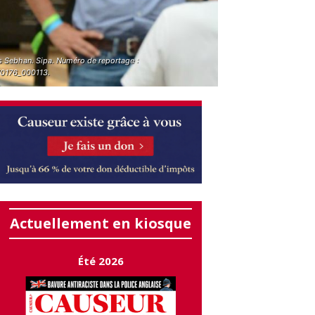
es Sebhan. Sipa. Numéro de reportage :
0176_000113.
Actuellement en kiosque
Été 2026