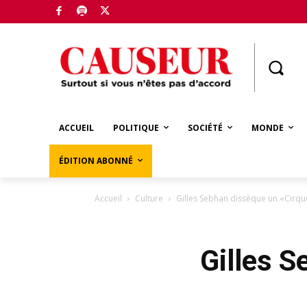
Boutique
ACCUEIL
POLITIQUE
SOCIÉTÉ
MONDE
ÉDITION ABONNÉ
Accueil
Culture
Gilles Sebhan dissèque un «Cirq
Gilles S