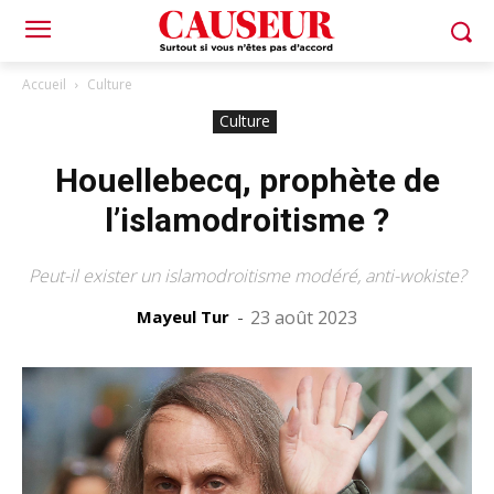
Accueil
Culture
Culture
Houellebecq, prophète de
l’islamodroitisme ?
Peut-il exister un islamodroitisme modéré, anti-wokiste?
Mayeul Tur
-
23 août 2023