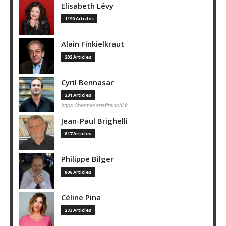
Elisabeth Lévy
1190 Articles
Alain Finkielkraut
202 Articles
Cyril Bennasar
231 Articles
https://bennasarlaffranchi.fr
Jean-Paul Brighelli
817 Articles
Philippe Bilger
806 Articles
Céline Pina
273 Articles