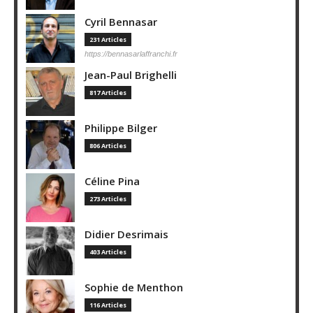
Cyril Bennasar
231 Articles
https://bennasarlaffranchi.fr
Jean-Paul Brighelli
817 Articles
Philippe Bilger
806 Articles
Céline Pina
273 Articles
Didier Desrimais
403 Articles
Sophie de Menthon
116 Articles