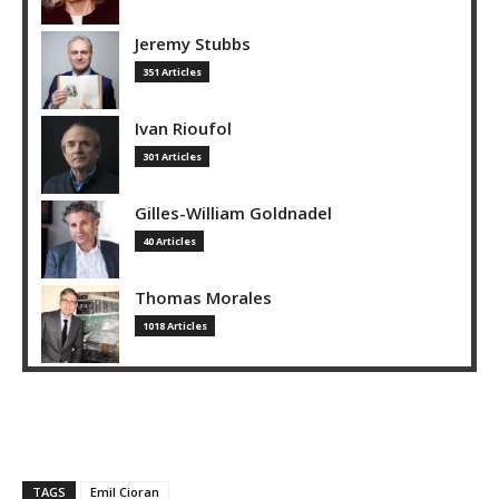
Jeremy Stubbs
351 Articles
Ivan Rioufol
301 Articles
Gilles-William Goldnadel
40 Articles
Thomas Morales
1018 Articles
TAGS
Emil Cioran