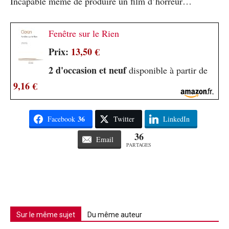
Incapable même de produire un film d’horreur…
Fenêtre sur le Rien
Prix:
13,50 €
2 d'occasion et neuf
disponible à partir de
9,16 €
36
Facebook
Twitter
LinkedIn
36
Email
PARTAGES
Sur le même sujet
Du même auteur